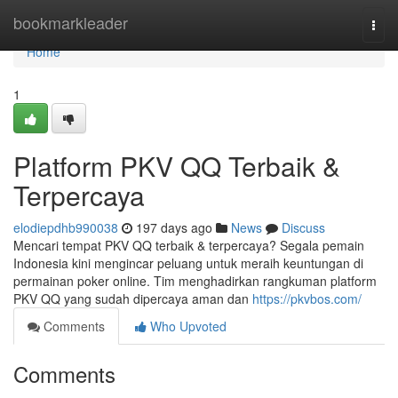
Home
bookmarkleader
Togg
navi
Home
1
Platform PKV QQ Terbaik &
Terpercaya
elodiepdhb990038
197 days ago
News
Discuss
Mencari tempat PKV QQ terbaik & terpercaya? Segala pemain
Indonesia kini mengincar peluang untuk meraih keuntungan di
permainan poker online. Tim menghadirkan rangkuman platform
PKV QQ yang sudah dipercaya aman dan
https://pkvbos.com/
Comments
Who Upvoted
Comments