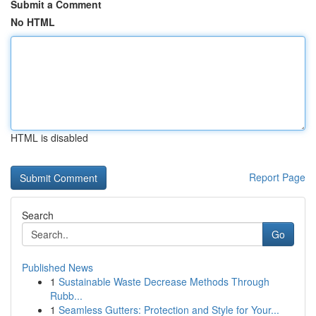
Submit a Comment
No HTML
HTML is disabled
Report Page
Search
Go
Published News
1
Sustainable Waste Decrease Methods Through
Rubb...
1
Seamless Gutters: Protection and Style for Your...