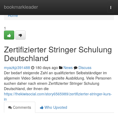
Home
bookmarkleader
Togg
navi
Home
1
Zertifizierter Stringer Schulung
Deutschland
myazkjz391488
180 days ago
News
Discuss
Der bedarf steigende Zahl an qualifizierten Selbstständiger im
allgemein Video Sektor eine gezielte Ausbildung. Viele Personen
suchen daher nach einem Zertifizierter Stringer Schulung
Deutschland, der ihnen die
https://thekiwisocial.com/story6565989/zertifizierter-stringer-kurs-
in
Comments
Who Upvoted