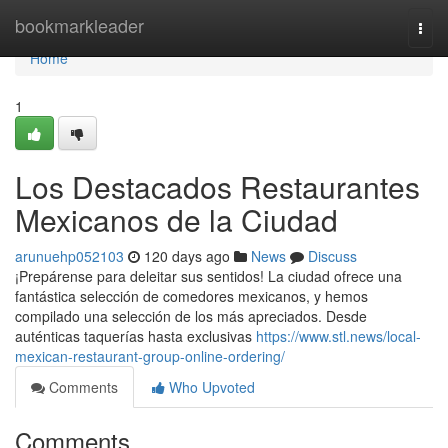
Home
bookmarkleader
Togg
navi
Home
1
Los Destacados Restaurantes
Mexicanos de la Ciudad
arunuehp052103
120 days ago
News
Discuss
¡Prepárense para deleitar sus sentidos! La ciudad ofrece una
fantástica selección de comedores mexicanos, y hemos
compilado una selección de los más apreciados. Desde
auténticas taquerías hasta exclusivas
https://www.stl.news/local-
mexican-restaurant-group-online-ordering/
Comments
Who Upvoted
Comments