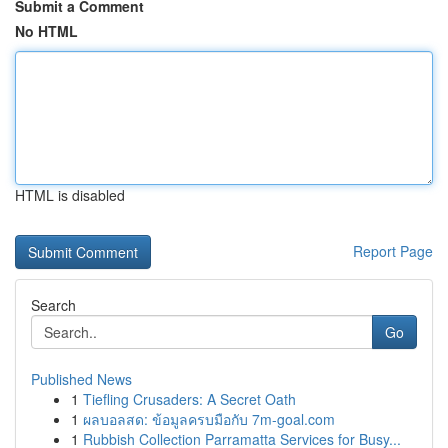
Submit a Comment
No HTML
HTML is disabled
Report Page
Search
Go
Published News
1
Tiefling Crusaders: A Secret Oath
1
ผลบอลสด: ข้อมูลครบมือกับ 7m-goal.com
1
Rubbish Collection Parramatta Services for Busy...