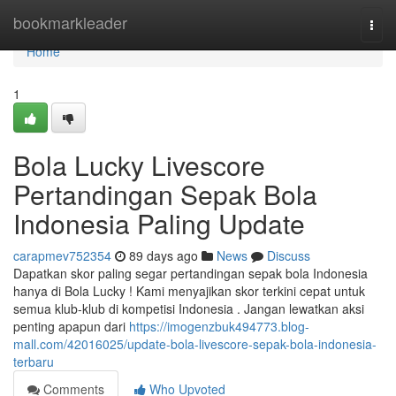
Home
bookmarkleader
Togg
navi
Home
1
Bola Lucky Livescore
Pertandingan Sepak Bola
Indonesia Paling Update
carapmev752354
89 days ago
News
Discuss
Dapatkan skor paling segar pertandingan sepak bola Indonesia
hanya di Bola Lucky ! Kami menyajikan skor terkini cepat untuk
semua klub-klub di kompetisi Indonesia . Jangan lewatkan aksi
penting apapun dari
https://imogenzbuk494773.blog-
mall.com/42016025/update-bola-livescore-sepak-bola-indonesia-
terbaru
Comments
Who Upvoted