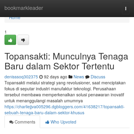
Home
bookmarkleader
Togg
navi
Home
1
Topansakti: Munculnya Tenaga
Baru dalam Sektor Tertentu
denisssoq302375
92 days ago
News
Discuss
Topansakti melalui strategi yang revolusioner, saat menciptakan
fokus di seputar industri manufaktur teknologi. Perusahaan
tersebut membawa memperkenalkan solusi penawaran inovatif
untuk menanggulangi masalah umumnya
https://charliejjva005296.dgbloggers.com/41638217/topansakti-
sebuah-tenaga-baru-dalam-sektor-khusus
Comments
Who Upvoted