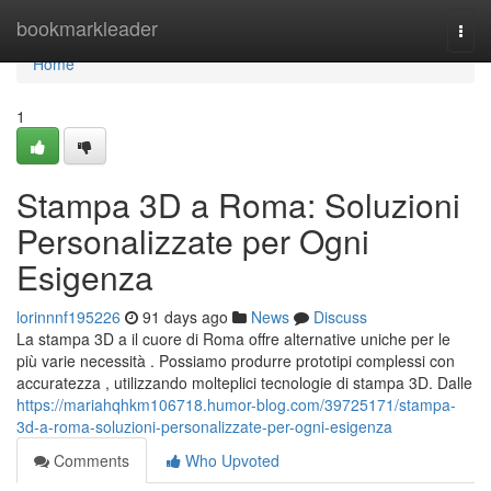
Home
bookmarkleader
Togg
navi
Home
1
Stampa 3D a Roma: Soluzioni
Personalizzate per Ogni
Esigenza
lorinnnf195226
91 days ago
News
Discuss
La stampa 3D a il cuore di Roma offre alternative uniche per le
più varie necessità . Possiamo produrre prototipi complessi con
accuratezza , utilizzando molteplici tecnologie di stampa 3D. Dalle
https://mariahqhkm106718.humor-blog.com/39725171/stampa-
3d-a-roma-soluzioni-personalizzate-per-ogni-esigenza
Comments
Who Upvoted