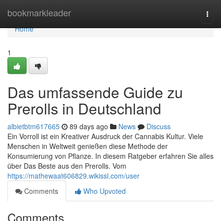
Home
bookmarkleader
Togg
navi
Home
1
Das umfassende Guide zu
Prerolls in Deutschland
albietbtm617665
89 days ago
News
Discuss
Ein Vorroll ist ein Kreativer Ausdruck der Cannabis Kultur. Viele
Menschen in Weltweit genießen diese Methode der
Konsumierung von Pflanze. In diesem Ratgeber erfahren Sie alles
über Das Beste aus den Prerolls. Vom
https://mathewaat606829.wikissl.com/user
Comments
Who Upvoted
Comments