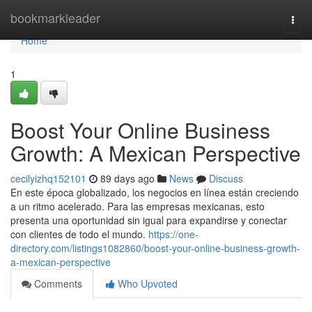
Home
bookmarkleader
Togg
navi
Home
1
Boost Your Online Business
Growth: A Mexican Perspective
cecilyizhq152101
89 days ago
News
Discuss
En este época globalizado, los negocios en línea están creciendo
a un ritmo acelerado. Para las empresas mexicanas, esto
presenta una oportunidad sin igual para expandirse y conectar
con clientes de todo el mundo.
https://one-
directory.com/listings1082860/boost-your-online-business-growth-
a-mexican-perspective
Comments
Who Upvoted