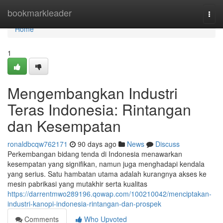
Home
bookmarkleader
Togg
navi
Home
1
Mengembangkan Industri
Teras Indonesia: Rintangan
dan Kesempatan
ronaldbcqw762171
90 days ago
News
Discuss
Perkembangan bidang tenda di Indonesia menawarkan
kesempatan yang signifikan, namun juga menghadapi kendala
yang serius. Satu hambatan utama adalah kurangnya akses ke
mesin pabrikasi yang mutakhir serta kualitas
https://darrentmwo289196.qowap.com/100210042/menciptakan-
industri-kanopi-indonesia-rintangan-dan-prospek
Comments
Who Upvoted