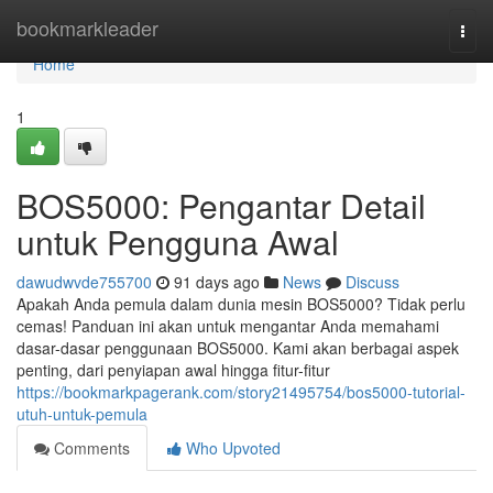
Home
bookmarkleader
Togg
navi
Home
1
BOS5000: Pengantar Detail
untuk Pengguna Awal
dawudwvde755700
91 days ago
News
Discuss
Apakah Anda pemula dalam dunia mesin BOS5000? Tidak perlu
cemas! Panduan ini akan untuk mengantar Anda memahami
dasar-dasar penggunaan BOS5000. Kami akan berbagai aspek
penting, dari penyiapan awal hingga fitur-fitur
https://bookmarkpagerank.com/story21495754/bos5000-tutorial-
utuh-untuk-pemula
Comments
Who Upvoted