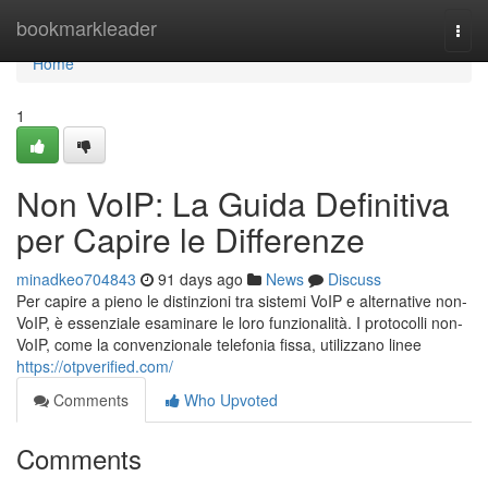
Home
bookmarkleader
Togg
navi
Home
1
Non VoIP: La Guida Definitiva
per Capire le Differenze
minadkeo704843
91 days ago
News
Discuss
Per capire a pieno le distinzioni tra sistemi VoIP e alternative non-
VoIP, è essenziale esaminare le loro funzionalità. I protocolli non-
VoIP, come la convenzionale telefonia fissa, utilizzano linee
https://otpverified.com/
Comments
Who Upvoted
Comments