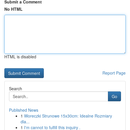
Submit a Comment
No HTML
HTML is disabled
Report Page
Search
Go
Published News
1
Woreczki Strunowe 15x30cm: Idealne Rozmiary
dla...
1
I'm cannot to fulfill this inquiry .