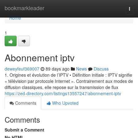
Home
bookmarkleader
Togg
navi
Home
1
Abonnement iptv
deweyfeuf369007
89 days ago
News
Discuss
1. Origines et évolution de l’IPTV • Définition initiale : IPTV signifie
« télévision par protocole Internet ». Contrairement aux modes de
diffusion classiques, elle repose sur la transmission de flux
https://zed-directory.com/listings13557247/abonnement-iptv
Comments
Who Upvoted
Comments
Submit a Comment
No HTML