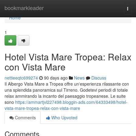
Home
bookmarkleader
Togg
navi
Home
1
Hotel Vista Mare Tropea: Relax
con Vista Mare
nettieeqtc699274
90 days ago
News
Discuss
Il Albergo Vista Mare a Tropea offre un'esperienza rilassante con
una splendida panoramica sul Tirreno. Godetevi periodi di totale
relax ammirando la incanto del paesaggio tropeanese. Le suite
sono
https://ammartjvl227498.bloggin-ads.com/64333498/hotel-
vista-mare-tropea-relax-con-vista-mare
Comments
Who Upvoted
Comments