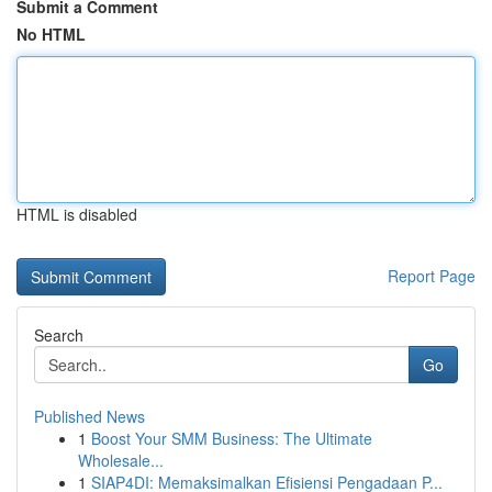
Submit a Comment
No HTML
HTML is disabled
Report Page
Search
Go
Published News
1
Boost Your SMM Business: The Ultimate
Wholesale...
1
SIAP4DI: Memaksimalkan Efisiensi Pengadaan P...