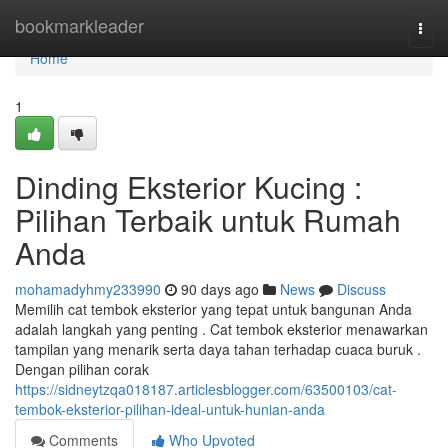
Home
bookmarkleader
Togg
navi
Home
1
Dinding Eksterior Kucing :
Pilihan Terbaik untuk Rumah
Anda
mohamadyhmy233990
90 days ago
News
Discuss
Memilih cat tembok eksterior yang tepat untuk bangunan Anda
adalah langkah yang penting . Cat tembok eksterior menawarkan
tampilan yang menarik serta daya tahan terhadap cuaca buruk .
Dengan pilihan corak
https://sidneytzqa018187.articlesblogger.com/63500103/cat-
tembok-eksterior-pilihan-ideal-untuk-hunian-anda
Comments
Who Upvoted