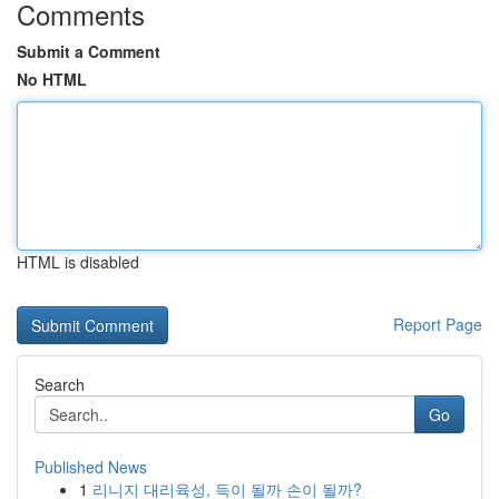
Comments
Submit a Comment
No HTML
HTML is disabled
Report Page
Search
Go
Published News
1
리니지 대리육성, 득이 될까 손이 될까?