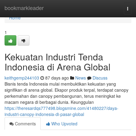
Home
bookmarkleader
Togg
navi
Home
1
Kekuatan Industri Tenda
Indonesia di Arena Global
keithgemp244103
87 days ago
News
Discuss
Bisnis tenda Indonesia mulai membuktikan kekuatan yang
signifikan di arena global. Ekspor produk terpal, terdapat canopy
perkemahan dan canopy pembangunan, terus meningkat ke
macam negara di berbagai dunia. Keunggulan
https://theresardqs777498.blogsmine.com/41480227/daya-
industri-canopy-indonesia-di-pasar-global
Comments
Who Upvoted