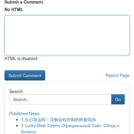
Submit a Comment
No HTML
HTML is disabled
Report Page
Search
Go
Published News
1
向日葵远程：流畅远程控制的终极指南
1
Lucky Bear Casino Официальный Сайт: Обзор и
Бонусы