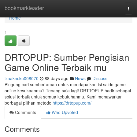
Home
bookmarkleader
Togg
navi
Home
1
DRTOPUP: Sumber Pengisian
Game Online Terbaik mu
izaakncku008070
88 days ago
News
Discuss
Bingung cari sumber aman untuk mendapatkan isi saldo game
online kesukaanmu? Tenang saja lagi! DRTTOPUP hadir sebagai
solusi terbaik untuk semua kebutuhanmu. Kami menawarkan
berbagai pilihan metode
https://drtopup.com/
Comments
Who Upvoted
Comments