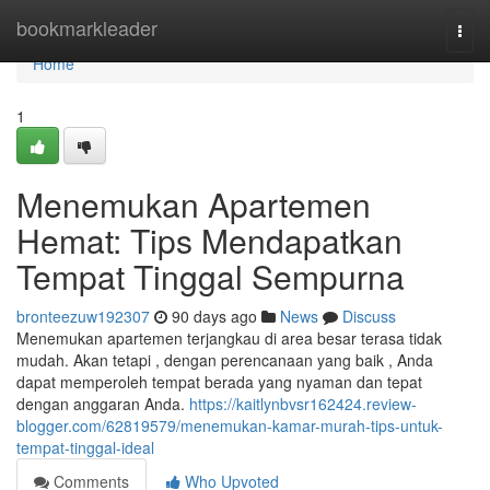
Home
bookmarkleader
Togg
navi
Home
1
Menemukan Apartemen
Hemat: Tips Mendapatkan
Tempat Tinggal Sempurna
bronteezuw192307
90 days ago
News
Discuss
Menemukan apartemen terjangkau di area besar terasa tidak
mudah. Akan tetapi , dengan perencanaan yang baik , Anda
dapat memperoleh tempat berada yang nyaman dan tepat
dengan anggaran Anda.
https://kaitlynbvsr162424.review-
blogger.com/62819579/menemukan-kamar-murah-tips-untuk-
tempat-tinggal-ideal
Comments
Who Upvoted