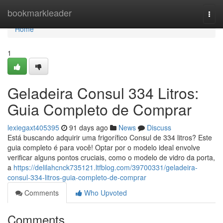
Home
bookmarkleader
Togg
navi
Home
1
Geladeira Consul 334 Litros:
Guia Completo de Comprar
lexiegaxt405395
91 days ago
News
Discuss
Está buscando adquirir uma frigorífico Consul de 334 litros? Este
guia completo é para você! Optar por o modelo ideal envolve
verificar alguns pontos cruciais, como o modelo de vidro da porta,
a
https://delilahcnck735121.ltfblog.com/39700331/geladeira-
consul-334-litros-guia-completo-de-comprar
Comments
Who Upvoted
Comments