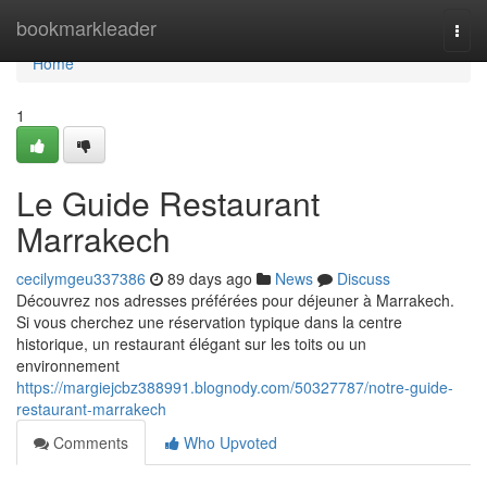
Home
bookmarkleader
Togg
navi
Home
1
Le Guide Restaurant
Marrakech
cecilymgeu337386
89 days ago
News
Discuss
Découvrez nos adresses préférées pour déjeuner à Marrakech.
Si vous cherchez une réservation typique dans la centre
historique, un restaurant élégant sur les toits ou un
environnement
https://margiejcbz388991.blognody.com/50327787/notre-guide-
restaurant-marrakech
Comments
Who Upvoted