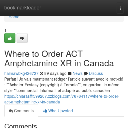
Home
bookmarkleader
Togg
navi
Home
1
Where to Order ACT
Amphetamine XR in Canada
haimawbkg426727
89 days ago
News
Discuss
Parfait ! Je vais maintenant rédiger l’article suivant avec le mot-clé
: **Acheter Ecstasy (copyright) à Toronto**, en gardant le même
style **commercial, informatif et adapté au public canadien
https://chiarasffr599207.xzblogs.com/76764117/where-to-order-
act-amphetamine-xr-in-canada
Comments
Who Upvoted
Comments