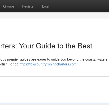
Groups
Register
Login
ters: Your Guide to the Best
rous premier guides are eager to guide you beyond the coastal waters
dfish , or go
https://lowcountryfishingcharters.com/