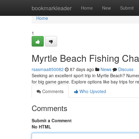
Home
bookmarkleader
Home
New
Submit
Home
1
Myrtle Beach Fishing Char
rsasmaa850082
87 days ago
News
Discuss
Seeking an excellent sport trip in Myrtle Beach? Nume
for big game game. Explore options like bay trips for re
Comments
Who Upvoted
Comments
Submit a Comment
No HTML