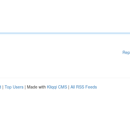
Rep
d
|
Top Users
| Made with
Kliqqi CMS
|
All RSS Feeds