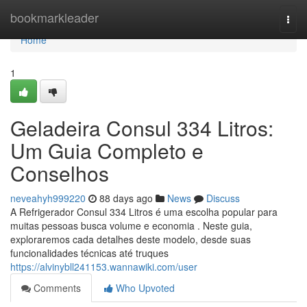
Home
bookmarkleader
Togg
navi
Home
1
Geladeira Consul 334 Litros:
Um Guia Completo e
Conselhos
neveahyh999220
88 days ago
News
Discuss
A Refrigerador Consul 334 Litros é uma escolha popular para
muitas pessoas busca volume e economia . Neste guia,
exploraremos cada detalhes deste modelo, desde suas
funcionalidades técnicas até truques
https://alvinybll241153.wannawiki.com/user
Comments
Who Upvoted