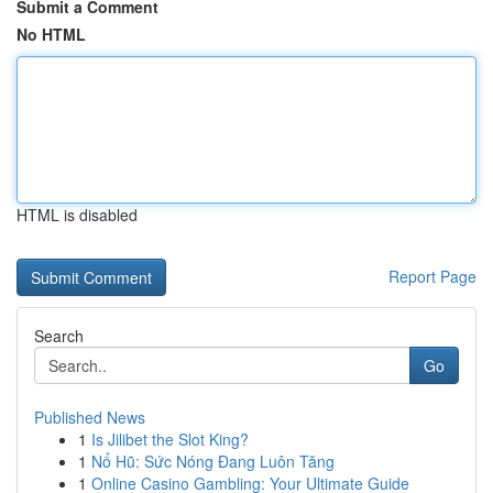
Submit a Comment
No HTML
HTML is disabled
Report Page
Search
Go
Published News
1
Is Jilibet the Slot King?
1
Nổ Hũ: Sức Nóng Đang Luôn Tăng
1
Online Casino Gambling: Your Ultimate Guide