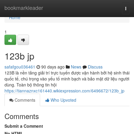
Home
bookmarkleader
Togg
navi
Home
1
123b jp
safafgou036461
90 days ago
News
Discuss
123B là nền tảng giải trí trực tuyến được vận hành bởi hệ sinh thái
quốc tế, chú trọng vào yếu tố minh bạch và bảo mật dữ liệu người
dùng. Toàn bộ thông tin hội
https://tiannaznxc161440.wikiexpression.com/6496672/123b_jp
Comments
Who Upvoted
Comments
Submit a Comment
No HTML