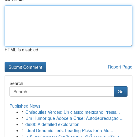
HTML is disabled
Report Page
Search
Go
Published News
1
Chilaquiles Verdes: Un clásico mexicano irresis...
1
Um Humor que Adoce a Crise: Autodepreciação ...
1
de88: A detailed exploration
1
Ideal Dehumidifiers: Leading Picks for a Mo...
1
เคมี อุตสาหกรรม จังหวัดระยอง: หัวใจ ความเจริญ ป...