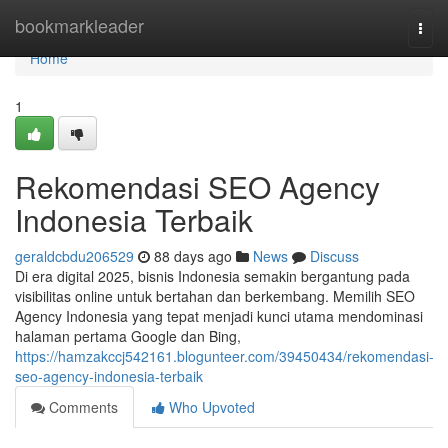
Home
bookmarkleader
Togg
navi
Home
1
Rekomendasi SEO Agency
Indonesia Terbaik
geraldcbdu206529
88 days ago
News
Discuss
Di era digital 2025, bisnis Indonesia semakin bergantung pada
visibilitas online untuk bertahan dan berkembang. Memilih SEO
Agency Indonesia yang tepat menjadi kunci utama mendominasi
halaman pertama Google dan Bing,
https://hamzakccj542161.blogunteer.com/39450434/rekomendasi-
seo-agency-indonesia-terbaik
Comments
Who Upvoted