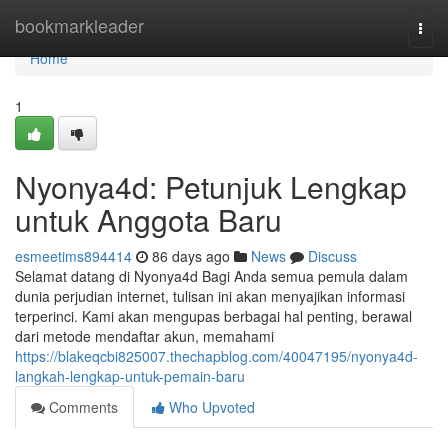
Home
bookmarkleader
Togg
navi
Home
1
Nyonya4d: Petunjuk Lengkap
untuk Anggota Baru
esmeetims894414
86 days ago
News
Discuss
Selamat datang di Nyonya4d Bagi Anda semua pemula dalam
dunia perjudian internet, tulisan ini akan menyajikan informasi
terperinci. Kami akan mengupas berbagai hal penting, berawal
dari metode mendaftar akun, memahami
https://blakeqcbi825007.thechapblog.com/40047195/nyonya4d-
langkah-lengkap-untuk-pemain-baru
Comments
Who Upvoted