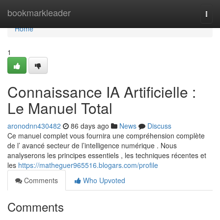
Home
bookmarkleader
Togg
navi
Home
1
Connaissance IA Artificielle :
Le Manuel Total
aronodnn430482
86 days ago
News
Discuss
Ce manuel complet vous fournira une compréhension complète
de l’ avancé secteur de l’intelligence numérique . Nous
analyserons les principes essentiels , les techniques récentes et
les
https://matheguer965516.blogars.com/profile
Comments
Who Upvoted
Comments