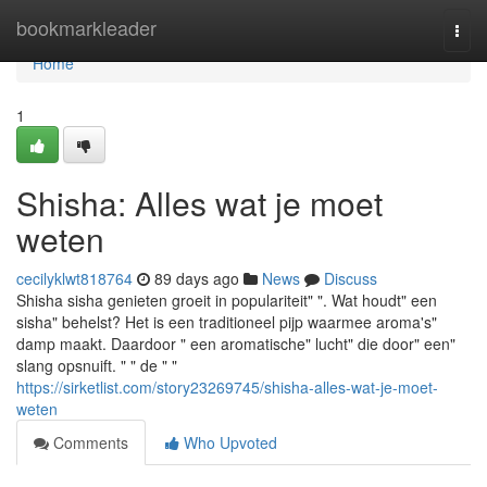
Home
bookmarkleader
Togg
navi
Home
1
Shisha: Alles wat je moet
weten
cecilyklwt818764
89 days ago
News
Discuss
Shisha sisha genieten groeit in populariteit" ". Wat houdt" een
sisha" behelst? Het is een traditioneel pijp waarmee aroma's"
damp maakt. Daardoor " een aromatische" lucht" die door" een"
slang opsnuift. " " de " "
https://sirketlist.com/story23269745/shisha-alles-wat-je-moet-
weten
Comments
Who Upvoted