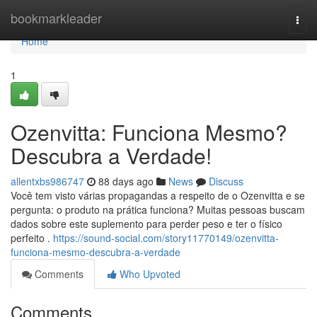
Home
bookmarkleader
Togg
navi
Home
1
Ozenvitta: Funciona Mesmo?
Descubra a Verdade!
allentxbs986747
88 days ago
News
Discuss
Você tem visto várias propagandas a respeito de o Ozenvitta e se
pergunta: o produto na prática funciona? Muitas pessoas buscam
dados sobre este suplemento para perder peso e ter o físico
perfeito .
https://sound-social.com/story11770149/ozenvitta-
funciona-mesmo-descubra-a-verdade
Comments
Who Upvoted
Comments