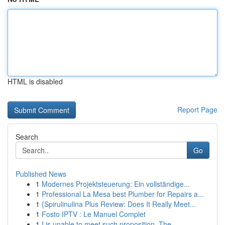
HTML is disabled
Report Page
Search
Go
Published News
1
Modernes Projektsteuerung: Ein vollständige...
1
Professional La Mesa best Plumber for Repairs a...
1
{Spirulinulina Plus Review: Does It Really Meet...
1
Fosto IPTV : Le Manuel Complet
1
I is unable to meet such proposition. The...