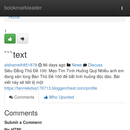
Home
bookmarkleader
Togg
navi
Home
1
```text
aishameih851878
86 days ago
News
Discuss
Siêu Đẳng Thủ Đề 100: Mẹo Tìm Tình Huống Quý Nhiều anh em
đang săn lùng Bàn Thủ Đề 100 để bắt tình huống độc đáo. Bài
viết này sẽ tiết lộ một
https://fanniekdxq170713.bloggerchest.com/profile
Comments
Who Upvoted
Comments
Submit a Comment
No HTML