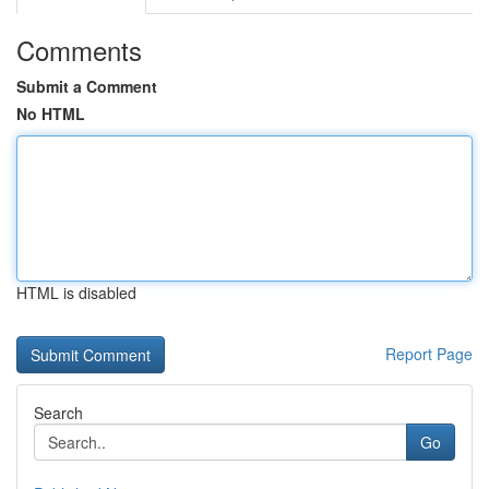
Comments
Submit a Comment
No HTML
HTML is disabled
Report Page
Search
Go