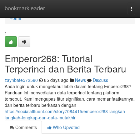
Home
bookmarkleader
Togg
navi
Home
1
Emperor268: Tutorial
Terperinci dan Berita Terbaru
zaynbafe572560
85 days ago
News
Discuss
Anda ingin untuk mengetahui lebih dalam tentang Emperor268?
Panduan ini menyediakan data terperinci tentang platform
tersebut. Kami mengupas fitur signifikan, cara memanfaatkannya,
dan berita terbaru berkaitan dengan
https://socialaffluent.com/story7084415/emperor268-langkah-
langkah-lengkap-dan-data-mutakhir
Comments
Who Upvoted