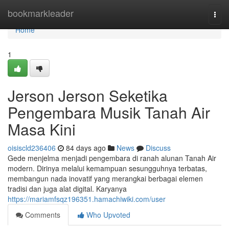
Home
bookmarkleader
Togg
navi
Home
1
Jerson Jerson Seketika
Pengembara Musik Tanah Air
Masa Kini
oisiscld236406
84 days ago
News
Discuss
Gede menjelma menjadi pengembara di ranah alunan Tanah Air
modern. Dirinya melalui kemampuan sesungguhnya terbatas,
membangun nada inovatif yang merangkai berbagai elemen
tradisi dan juga alat digital. Karyanya
https://mariamfsqz196351.hamachiwiki.com/user
Comments
Who Upvoted