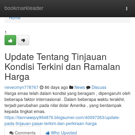
Home
bookmarkleader
Togg
navi
Home
1
Update Tentang Tinjauan
Kondisi Terkini dan Ramalan
Harga
nevecmyn778767
86 days ago
News
Discuss
Harga emas telah dalam kondisi yang beragam , dipengaruhi oleh
beberapa faktor internasional . Dalam beberapa waktu terakhir,
terjadi perubahan pada nilai dolar Amerika , yang berdampak
kepada tingkat emas.
https://tiannawqvy994876.blogsumer.com/40097263/update-
pada-tinjauan-pasar-terkini-dan-perkiraan-harga
Comments
Who Upvoted