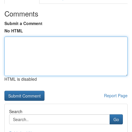
Comments
Submit a Comment
No HTML
HTML is disabled
Report Page
Search
Go