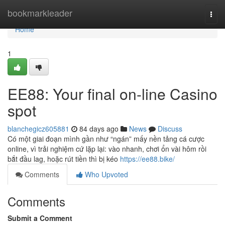
Home
bookmarkleader
Togg
navi
Home
1
EE88: Your final on-line Casino
spot
blanchegicz605881
84 days ago
News
Discuss
Có một giai đoạn mình gần như “ngán” mấy nền tảng cá cược
online, vì trải nghiệm cứ lặp lại: vào nhanh, chơi ổn vài hôm rồi
bắt đầu lag, hoặc rút tiền thì bị kéo
https://ee88.bike/
Comments
Who Upvoted
Comments
Submit a Comment