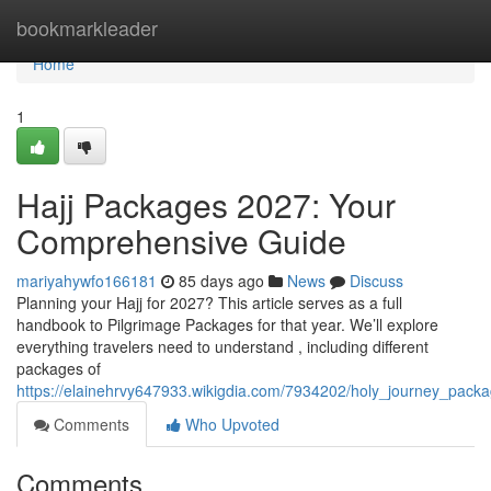
Home
bookmarkleader
Home
1
Hajj Packages 2027: Your
Comprehensive Guide
mariyahywfo166181
85 days ago
News
Discuss
Planning your Hajj for 2027? This article serves as a full
handbook to Pilgrimage Packages for that year. We’ll explore
everything travelers need to understand , including different
packages of
https://elainehrvy647933.wikigdia.com/7934202/holy_journey_pa
Comments
Who Upvoted
Comments