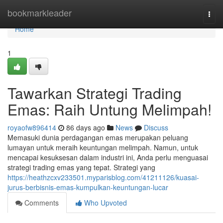
Home
bookmarkleader
Togg
navi
Home
1
Tawarkan Strategi Trading
Emas: Raih Untung Melimpah!
royaofw896414
86 days ago
News
Discuss
Memasuki dunia perdagangan emas merupakan peluang
lumayan untuk meraih keuntungan melimpah. Namun, untuk
mencapai kesuksesan dalam industri ini, Anda perlu menguasai
strategi trading emas yang tepat. Strategi yang
https://heathzcxv233501.myparisblog.com/41211126/kuasai-
jurus-berbisnis-emas-kumpulkan-keuntungan-lucar
Comments
Who Upvoted