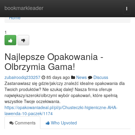
Home
bookmarkleader
Togg
navi
Home
1
Najlepsze Opakowania -
Olbrzymia Gama!
zubairoodq233257
85 days ago
News
Discuss
Zastanawiasz się gdzie/jak/czy znaleźć idealne opakowania dla
Twoich produktów? Nie szukaj dalej! Nasza firma oferuje
największy/szeroki/olbrzymi wybór opakowań, które spełnią
wszystkie Twoje oczekiwania.
https://opakowaniadeal.pl/pl/p/Chusteczki-higieniczne-AHA-
lawenda-10-paczek/1174
Comments
Who Upvoted