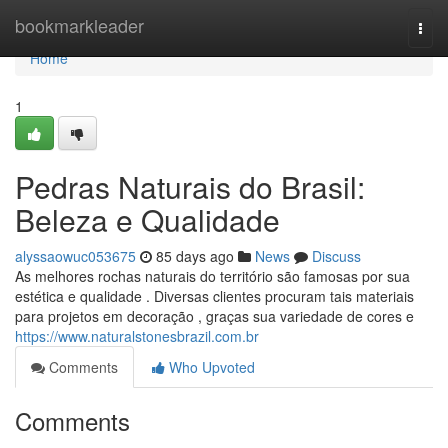
Home
bookmarkleader
Togg
navi
Home
1
Pedras Naturais do Brasil:
Beleza e Qualidade
alyssaowuc053675
85 days ago
News
Discuss
As melhores rochas naturais do território são famosas por sua
estética e qualidade . Diversas clientes procuram tais materiais
para projetos em decoração , graças sua variedade de cores e
https://www.naturalstonesbrazil.com.br
Comments
Who Upvoted
Comments