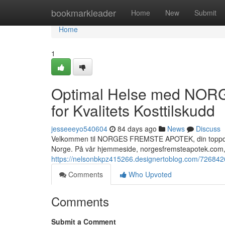
Home
bookmarkleader
Home
New
Submit
Home
1
Optimal Helse med NOR
for Kvalitets Kosttilskudd
jesseeeyo540604
84 days ago
News
Discuss
Velkommen til NORGES FREMSTE APOTEK, din toppdestin
Norge. På vår hjemmeside, norgesfremsteapotek.com, 
https://nelsonbkpz415266.designertoblog.com/72684267
Comments
Who Upvoted
Comments
Submit a Comment