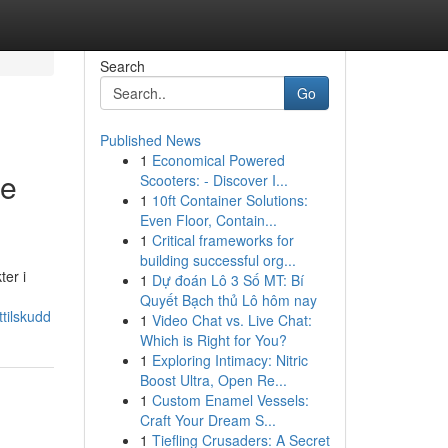
Search
Go
Published News
1
Economical Powered
de
Scooters: - Discover I...
1
10ft Container Solutions:
Even Floor, Contain...
1
Critical frameworks for
building successful org...
er i
1
Dự đoán Lô 3 Số MT: Bí
Quyết Bạch thủ Lô hôm nay
tilskudd
1
Video Chat vs. Live Chat:
Which is Right for You?
1
Exploring Intimacy: Nitric
Boost Ultra, Open Re...
1
Custom Enamel Vessels:
Craft Your Dream S...
1
Tiefling Crusaders: A Secret