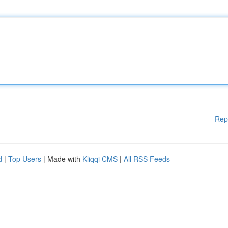
Rep
d
|
Top Users
| Made with
Kliqqi CMS
|
All RSS Feeds