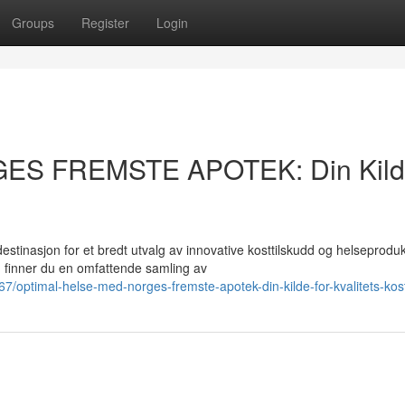
Groups
Register
Login
GES FREMSTE APOTEK: Din Kil
asjon for et bredt utvalg av innovative kosttilskudd og helseprodukt
finner du en omfattende samling av
/optimal-helse-med-norges-fremste-apotek-din-kilde-for-kvalitets-kost