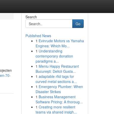
Search
Go
Published News
1
Evinrude Motors vs Yamaha
Engines: Which Mo...
1
Understanding
contemporary donation
paradigms a...
1
Meniu Happy Restaurant
rojecten
București: Delicii Gusta...
oen-70-
1
adaptable rfid tags for
curved metal sections a...
1
Emergency Plumber: When
Disaster Strikes
1
Business Management
Software Pricing: A thoroug...
1
Creating more resilient
teams via shared insigh...