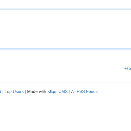
Rep
d
|
Top Users
| Made with
Kliqqi CMS
|
All RSS Feeds