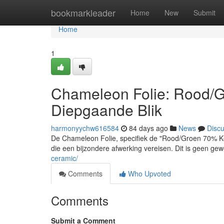
Home
bookmarkleader
Home
New
Submit
Home
1
Chameleon Folie: Rood/G
Diepgaande Blik
harmonyychw616584
84 days ago
News
Disc
De Chameleon Folie, specifiek de "Rood/Groen 70% Ker
die een bijzondere afwerking vereisen. Dit is geen gew
ceramic/
Comments
Who Upvoted
Comments
Submit a Comment