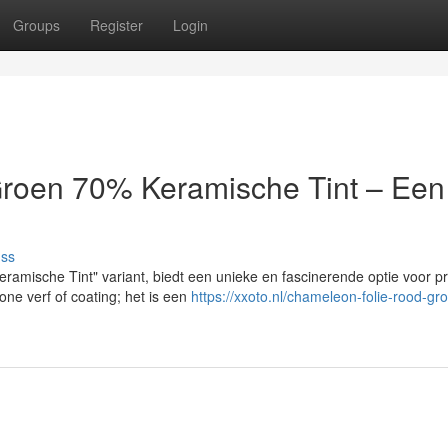
Groups
Register
Login
roen 70% Keramische Tint – Een
uss
amische Tint" variant, biedt een unieke en fascinerende optie voor p
one verf of coating; het is een
https://xxoto.nl/chameleon-folie-rood-gr