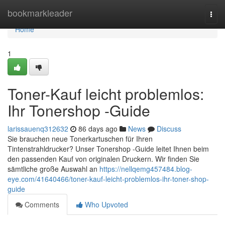
Home
bookmarkleader
Togg
navi
Home
1
Toner-Kauf leicht problemlos:
Ihr Tonershop -Guide
larissauenq312632
86 days ago
News
Discuss
Sie brauchen neue Tonerkartuschen für Ihren
Tintenstrahldrucker? Unser Tonershop -Guide leitet Ihnen beim
den passenden Kauf von originalen Druckern. Wir finden Sie
sämtliche große Auswahl an
https://nellqemg457484.blog-
eye.com/41640466/toner-kauf-leicht-problemlos-ihr-toner-shop-
guide
Comments
Who Upvoted