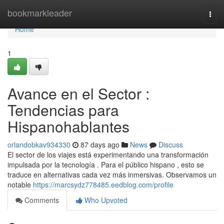
Home
bookmarkleader
Togg
navi
Home
1
Avance en el Sector :
Tendencias para
Hispanohablantes
orlandobkav934330
87 days ago
News
Discuss
El sector de los viajes está experimentando una transformación
impulsada por la tecnología . Para el público hispano , esto se
traduce en alternativas cada vez más inmersivas. Observamos un
notable
https://marcsydz778485.eedblog.com/profile
Comments
Who Upvoted