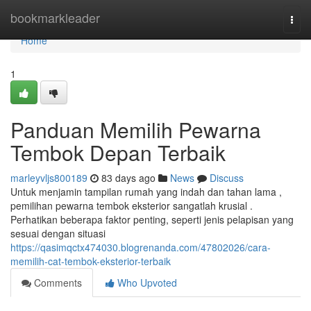
Home
bookmarkleader
Togg
navi
Home
1
Panduan Memilih Pewarna
Tembok Depan Terbaik
marleyvljs800189
83 days ago
News
Discuss
Untuk menjamin tampilan rumah yang indah dan tahan lama ,
pemilihan pewarna tembok eksterior sangatlah krusial .
Perhatikan beberapa faktor penting, seperti jenis pelapisan yang
sesuai dengan situasi
https://qasimqctx474030.blogrenanda.com/47802026/cara-
memilih-cat-tembok-eksterior-terbaik
Comments
Who Upvoted