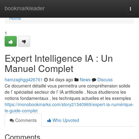
Home
bookmarkleader
Togg
navi
Home
1
Expert Intelligence IA : Un
Manuel Complet
hamzaghgg426761
84 days ago
News
Discuss
Ce document détaillé vous permettra une compréhension solide
de l’ spécialisé secteur de l’ IA artificielle . Nous étudierons les
notions fondamentaux , les techniques actuelles et les exemples
https://monobookmarks.com/story21340969/expert-ia-numérique-
le-guide-complet
Comments
Who Upvoted
Comments