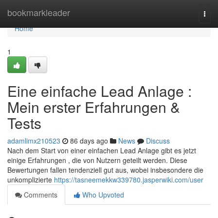
Home
bookmarkleader
Togg
navi
Home
1
Eine einfache Lead Anlage :
Mein erster Erfahrungen &
Tests
adamlimx210523
86 days ago
News
Discuss
Nach dem Start von einer einfachen Lead Anlage gibt es jetzt
einige Erfahrungen , die von Nutzern geteilt werden. Diese
Bewertungen fallen tendenziell gut aus, wobei insbesondere die
unkomplizierte
https://tasneemekkw339780.jasperwiki.com/user
Comments
Who Upvoted