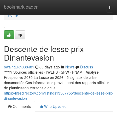
Home
bookmarkleader
Togg
navi
Home
1
Descente de lesse prix
Dinantevasion
owainqukh038481
83 days ago
News
Discuss
???? Sources officielles · IWEPS · SPW · PNAM · Analyse
Prospective 2030 La Lesse en 2026 : 5 signaux de crise
documentés Ces informations proviennent des rapports officiels
de planification territoriale de la
https://lifesdirectory.com/listings13567755/descente-de-lesse-prix-
dinantevasion
Comments
Who Upvoted